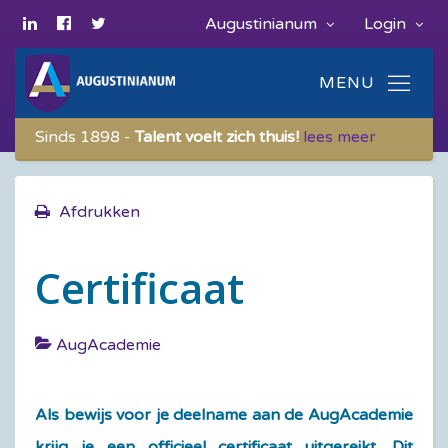
Augustinianum
Login
Sinds 1898 -
Talent voelt zich thuis!
lees meer
Afdrukken
Certificaat
AugAcademie
Als bewijs voor je deelname aan de AugAcademie
krijg je een officieel certificaat uitgereikt. Dit