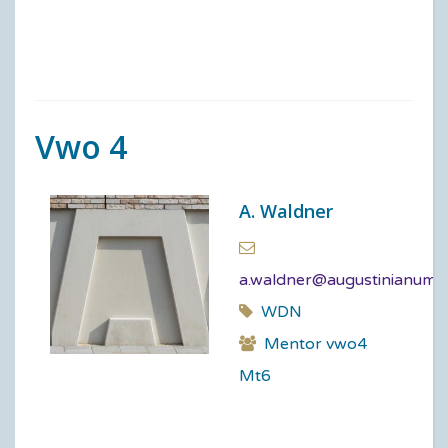
Vwo 4
A. Waldner
a.waldner@augustinianum.n
WDN
Mentor vwo4
Mt6