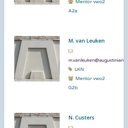
Mentor vwo2
A2a
M. van Leuken
m.vanleuken@augustinianum
LKN
Mentor vwo2
G2b
N. Custers