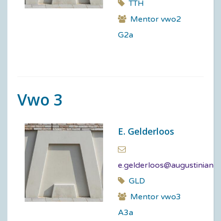
TTH
Mentor vwo2
G2a
Vwo 3
E. Gelderloos
e.gelderloos@augustinianu
GLD
Mentor vwo3
A3a