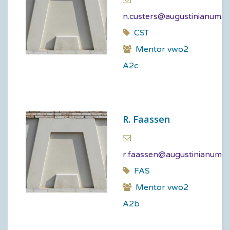
n.custers@augustinianum.nl
CST
Mentor vwo2
A2c
R. Faassen
r.faassen@augustinianum.n
FAS
Mentor vwo2
A2b