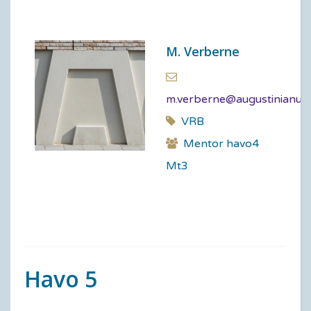
M. Verberne
m.verberne@augustinianum
VRB
Mentor havo4
Mt3
Havo 5