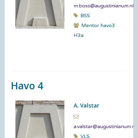
m.boss@augustinianum.nl
BSS
Mentor havo3
H3a
Havo 4
A. Valstar
a.valstar@augustinianum.nl
VLS