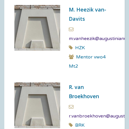
M. Heezik van-
Davits
m.vanheezik@augustinianum
HZK
Mentor vwo4
Mt2
R. van
Broekhoven
r.vanbroekhoven@augustin
BRK