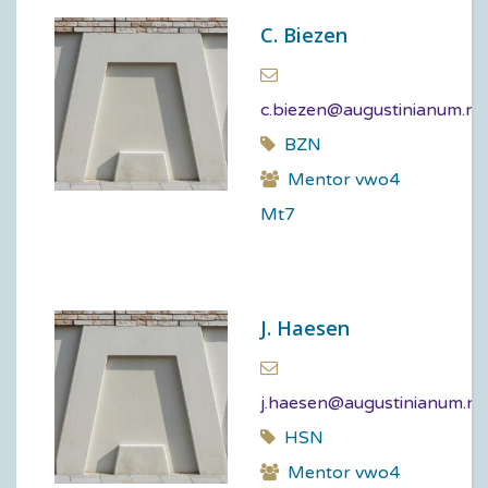
C. Biezen
c.biezen@augustinianum.nl
BZN
Mentor vwo4
Mt7
J. Haesen
j.haesen@augustinianum.nl
HSN
Mentor vwo4