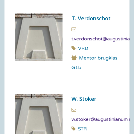
T. Verdonschot
t.verdonschot@augustinian
VRD
Mentor brugklas
G1b
W. Stoker
w.stoker@augustinianum.nl
STR