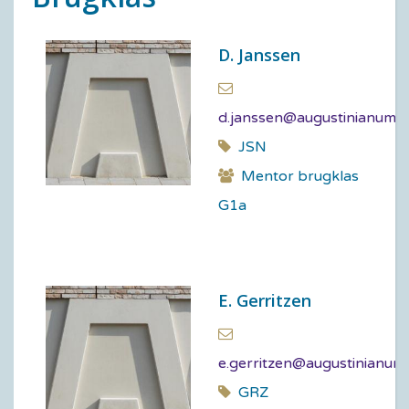
D. Janssen
d.janssen@augustinianum.n
JSN
Mentor brugklas
G1a
E. Gerritzen
e.gerritzen@augustinianum.
GRZ