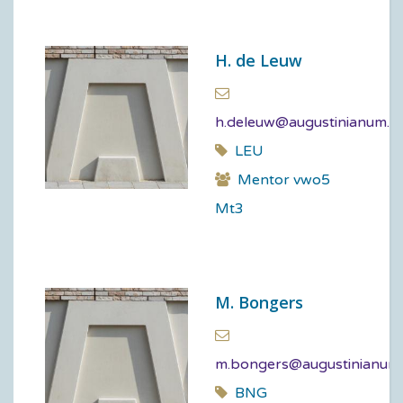
H. de Leuw
h.deleuw@augustinianum.nl
LEU
Mentor vwo5
Mt3
M. Bongers
m.bongers@augustinianum.
BNG