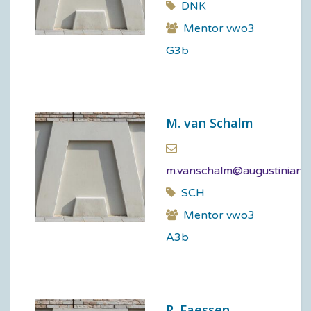
DNK
Mentor vwo3
G3b
M. van Schalm
m.vanschalm@augustinianu
SCH
Mentor vwo3
A3b
R. Faessen