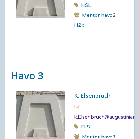
HSL
Mentor havo2
H2b
Havo 3
K. Elsenbruch
k.Elsenbruch@augustinianu
ELS
Mentor havo3