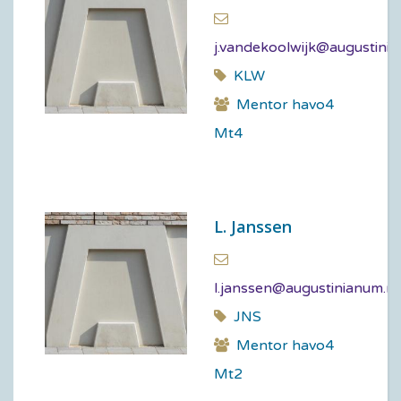
j.vandekoolwijk@augustinia
KLW
Mentor havo4
Mt4
L. Janssen
l.janssen@augustinianum.nl
JNS
Mentor havo4
Mt2