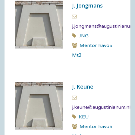
J. Jongmans
j.jongmans@augustinianum.
JNG
Mentor havo5
Mt3
J. Keune
j.keune@augustinianum.nl
KEU
Mentor havo5