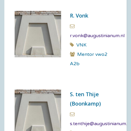
R. Vonk
r.vonk@augustinianum.nl
VNK
Mentor vwo2
A2b
S. ten Thije
(Boonkamp)
s.tenthije@augustinianum.nl