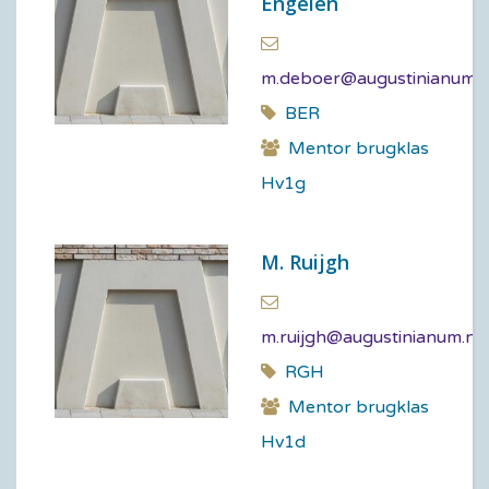
Engelen
m.deboer@augustinianum.n
BER
Mentor brugklas
Hv1g
M. Ruijgh
m.ruijgh@augustinianum.nl
RGH
Mentor brugklas
Hv1d