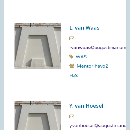
L. van Waas
l.vanwaas@augustinianum.n
WAS
Mentor havo2
H2c
Y. van Hoesel
y.vanhoesel@augustinianum