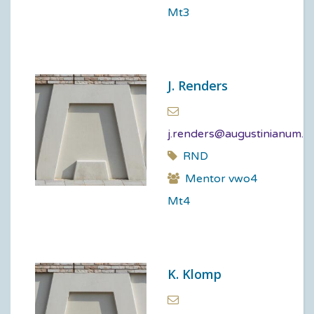
Mt3
J. Renders
j.renders@augustinianum.nl
RND
Mentor vwo4
Mt4
K. Klomp