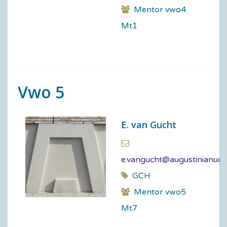
Mentor vwo4
Mt1
Vwo 5
E. van Gucht
e.vangucht@augustinianum.
GCH
Mentor vwo5
Mt7