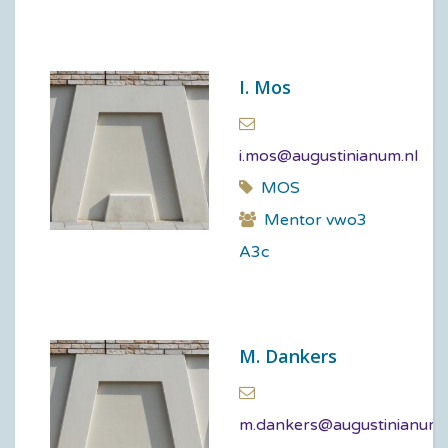
I. Mos
i.mos@augustinianum.nl
MOS
Mentor vwo3
A3c
M. Dankers
m.dankers@augustinianum.