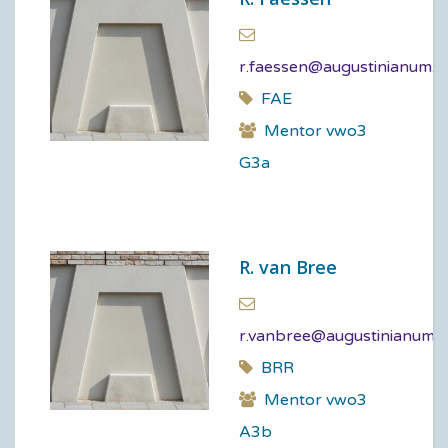
r.faessen@augustinianum.n
FAE
Mentor vwo3
G3a
R. van Bree
r.vanbree@augustinianum.n
BRR
Mentor vwo3
A3b