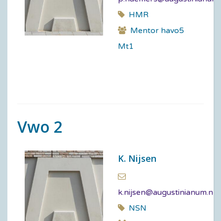
HMR
Mentor havo5
Mt1
Vwo 2
K. Nijsen
k.nijsen@augustinianum.nl
NSN