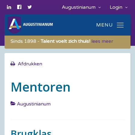
Augustinianum
Login
Sinds 1898 -
Talent voelt zich thuis!
lees meer
Afdrukken
Mentoren
Augustinianum
Brugklas