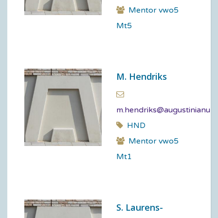
Mentor vwo5
Mt5
M. Hendriks
m.hendriks@augustinianum.
HND
Mentor vwo5
Mt1
S. Laurens-