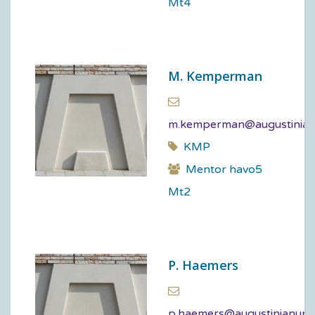
Mt4
M. Kemperman
m.kemperman@augustinian
KMP
Mentor havo5
Mt2
P. Haemers
p.haemers@augustinianum.