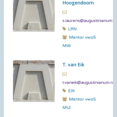
Hoogendoorn
s.laurens@augustinianum.nl
LRN
Mentor vwo5
Mt6
T. van Eik
t.vaneik@augustinianum.nl
EIK
Mentor vwo5
Mt2