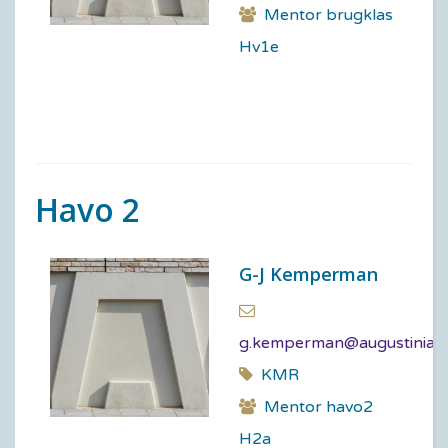
Mentor brugklas
Hv1e
Havo 2
G-J Kemperman
g.kemperman@augustinian
KMR
Mentor havo2
H2a