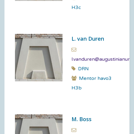
H3c
L. van Duren
l.vanduren@augustinianum.
DRN
Mentor havo3
H3b
M. Boss