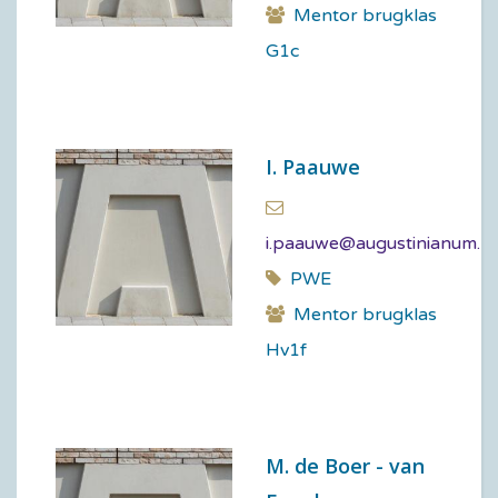
Mentor brugklas
G1c
I. Paauwe
i.paauwe@augustinianum.nl
PWE
Mentor brugklas
Hv1f
M. de Boer - van