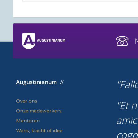
Fall
Augustinianum
Over ons
Et n
Onze medewerkers
amic
Mentoren
Wens, klacht of idee
cogn