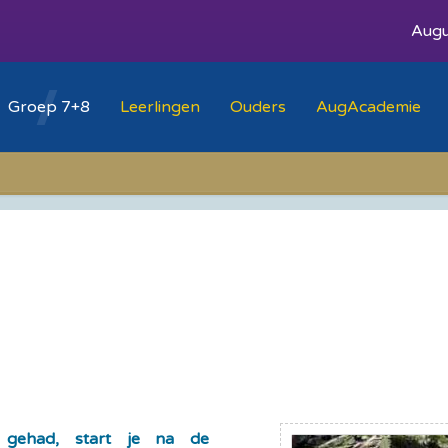
Augu
Groep 7+8
Leerlingen
Ouders
AugAcademie
 gehad, start je na de