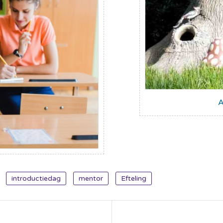
A
introductiedag
mentor
Efteling