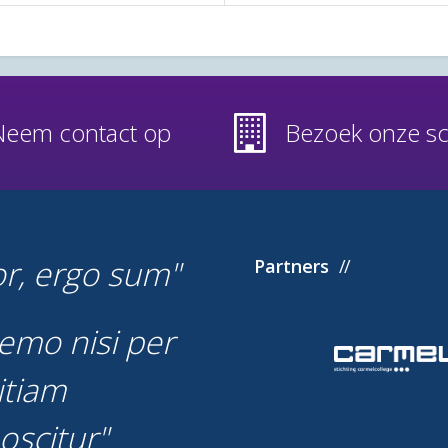
Neem contact op
Bezoek onze s
or, ergo sum
Partners
emo nisi per
itiam
oscitur