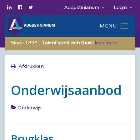
Augustinianum
Login
Sinds 1898 -
Talent voelt zich thuis!
lees meer
Afdrukken
Onderwijsaanbod
Onderwijs
Brugklas