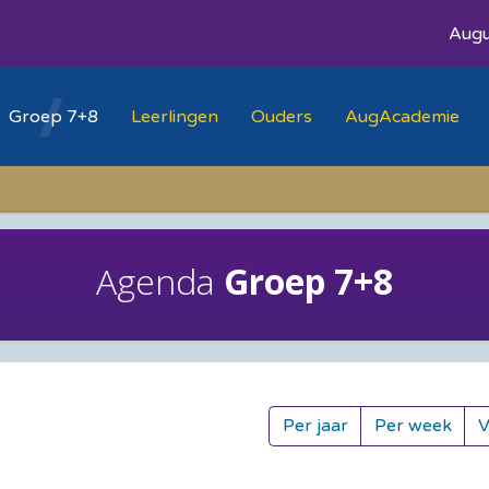
Augu
Groep 7+8
Leerlingen
Ouders
AugAcademie
Agenda
Groep 7+8
Per jaar
Per week
V