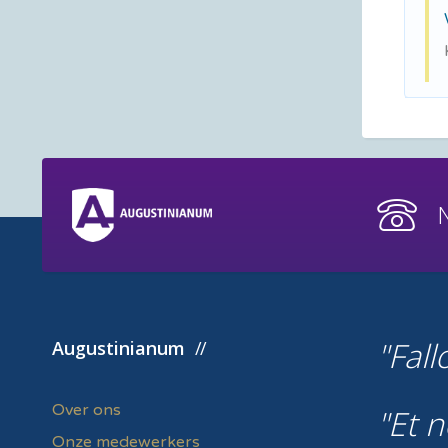
Fall
Augustinianum
Over ons
Et n
Onze medewerkers