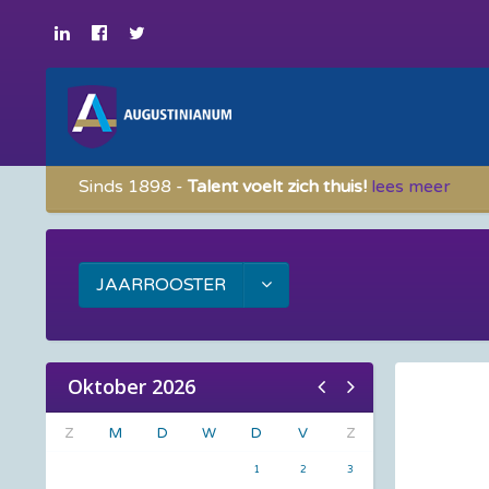
Sinds 1898 -
Talent voelt zich thuis!
lees meer
JAARROOSTER
Oktober 2026
Z
M
D
W
D
V
Z
1
2
3