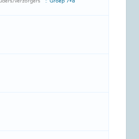
ouders/verzorgers
:: Groep 7+8