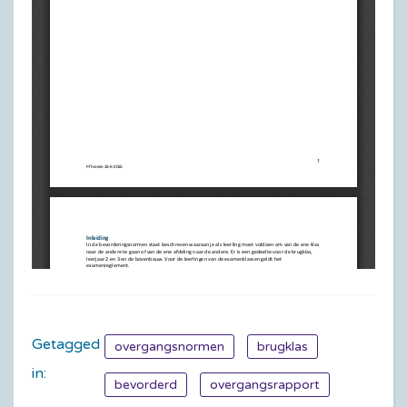
Getagged
overgangsnormen
brugklas
in:
bevorderd
overgangsrapport