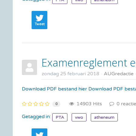
Tweet
Examenreglement en
zondag 25 februari 2018
AUGredactie
Download PDF bestand hier Download PDF besta
14903 Hits
0 reacti
0
Getagged in:
PTA
vwo
atheneum