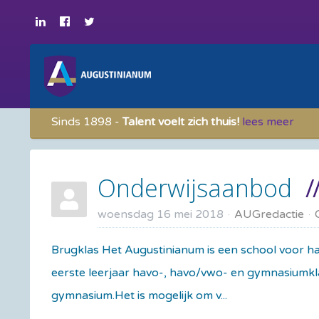
Sinds 1898 -
Talent voelt zich thuis!
lees meer
Onderwijsaanbod
woensdag 16 mei 2018
AUGredactie
Brugklas Het Augustinianum is een school voor ha
eerste leerjaar havo-, havo/vwo- en gymnasiumklas
gymnasium.Het is mogelijk om v...