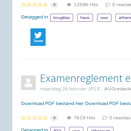
12586 Hits
0 reacti
0
Getagged in:
brugklas
havo
vwo
athen
Tweet
Examenreglement en
maandag 26 februari 2018
AUGredacti
Download PDF bestand hier Download PDF besta
7619 Hits
0 reacties
0
Getagged in:
PTA
vwo
atheneum