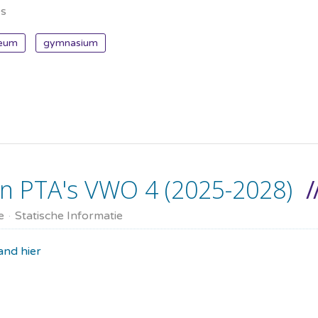
es
eum
gymnasium
 PTA's VWO 4 (2025-2028)
e
Statische Informatie
nd hier