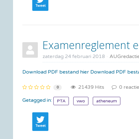
Tweet
Examenreglement en
zaterdag 24 februari 2018
AUGredacti
Download PDF bestand hier Download PDF besta
21439 Hits
0 reacti
0
Getagged in:
PTA
vwo
atheneum
Tweet