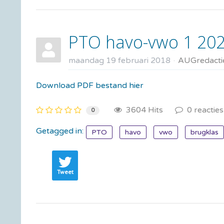
PTO havo-vwo 1 20
maandag 19 februari 2018
AUGredacti
Download PDF bestand hier
3604 Hits
0 reacties
0
Getagged in:
PTO
havo
vwo
brugklas
Tweet