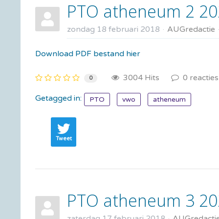
PTO atheneum 2 20
zondag 18 februari 2018
AUGredactie
Download PDF bestand hier
3004 Hits
0 reacties
0
Getagged in:
PTO
vwo
atheneum
Tweet
PTO atheneum 3 20
zaterdag 17 februari 2018
AUGredacti