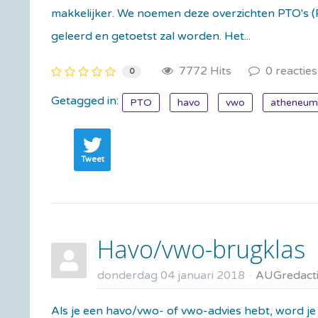
makkelijker. We noemen deze overzichten PTO's 
geleerd en getoetst zal worden. Het...
7772 Hits
0 reacties
0
Getagged in:
PTO
havo
vwo
atheneum
Tweet
Havo/vwo-brugklas
donderdag 04 januari 2018
AUGredact
Als je een havo/vwo- of vwo-advies hebt, word j