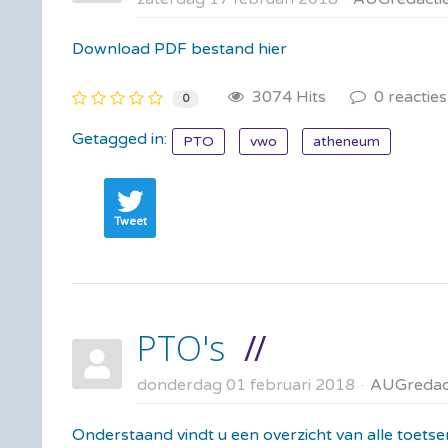
Download PDF bestand hier
3074 Hits
0 reacties
0
Getagged in:
PTO
vwo
atheneum
Tweet
PTO's
donderdag 01 februari 2018
AUGredac
Onderstaand vindt u een overzicht van alle toetse