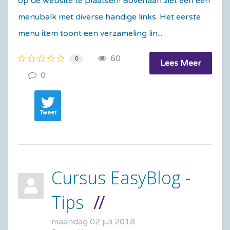
op de website te plaatsen! Bovenaan ziet een een
menubalk met diverse handige links. Het eerste
menu item toont een verzameling lin...
60
0
Lees Meer
0
Tweet
Cursus EasyBlog -
Tips
maandag 02 juli 2018