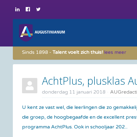
Sinds 1898 -
Talent voelt zich thuis!
lees meer
AchtPlus, plusklas 
donderdag 11 januari 2018
AUGredact
U kent ze vast wel, die leerlingen die zo gemakkeli
die groep, de hoogbegaafde en de excellent pre
programma AchtPlus. Ook in schooljaar 202...