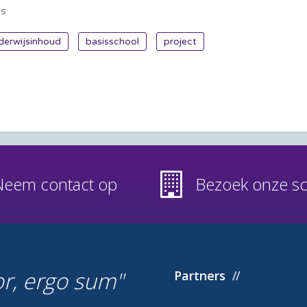
es
derwijsinhoud
basisschool
project
Neem contact op
Bezoek onze s
or, ergo sum
Partners