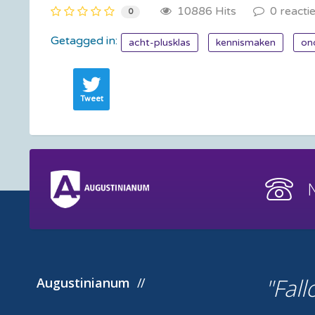
10886 Hits
0 reacti
0
Getagged in:
acht-plusklas
kennismaken
on
Tweet
Fall
Augustinianum