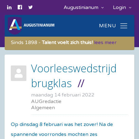
Augustinianum
Login
Sinds 1898 -
Talent voelt zich thuis!
lees meer
Voorleeswedstrijd
brugklas
maandag 14 februari 2022
AUGredactie
Algemeen
Op dinsdag 8 februari was het zover! Na de
spannende voorrondes mochten zes