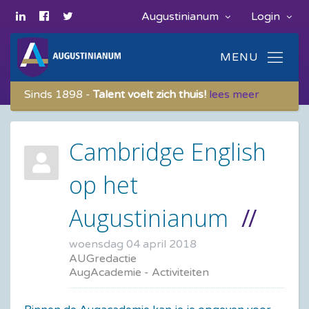
Augustinianum
Login
Sinds 1898 -
Talent voelt zich thuis!
lees meer
Cambridge English
op het
Augustinianum
woensdag 04 april 2018
AUGredactie
AugAcademie - Activiteiten