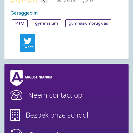
2518
0
0
Getagged in:
PTO
gymnasium
gymnasiumbrugklas
Tweet
Neem contact op
Bezoek onze school