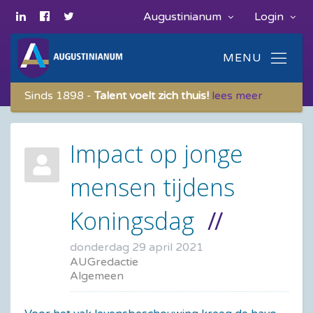
Augustinianum
Login
Sinds 1898 -
Talent voelt zich thuis!
lees meer
Impact op jonge
mensen tijdens
Koningsdag
donderdag 29 april 2021
AUGredactie
Algemeen