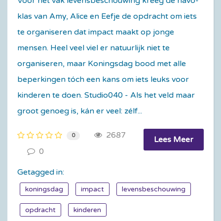
Voor het vak levensbeschouwing kreeg de havo-
klas van Amy, Alice en Eefje de opdracht om iets
te organiseren dat impact maakt op jonge
mensen. Heel veel viel er natuurlijk niet te
organiseren, maar Koningsdag bood met alle
beperkingen tóch een kans om iets leuks voor
kinderen te doen. Studio040 - Als het veld maar
groot genoeg is, kán er veel: zélf...
2687
0
Lees Meer
0
Getagged in:
koningsdag
impact
levensbeschouwing
opdracht
kinderen