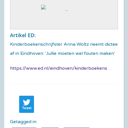
Artikel ED:
Kinderboekenschrijfster Anna Woltz neemt dictee
af in Eindhoven: 'Jullie moeten wel fouten maken'
https://www.ed.nl/eindhoven/kinderboekenschrijfster-anna-woltz-neemt-dictee-af-in-eindhoven-jullie-moeten-wel-fouten-maken~a97a7427/
Tweet
Getagged in: