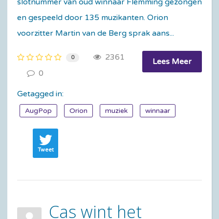
slotnummer van oud winnaar Flemming gezongen
en gespeeld door 135 muzikanten. Orion
voorzitter Martin van de Berg sprak aans...
2361
0
Lees Meer
0
Getagged in:
AugPop
Orion
muziek
winnaar
Tweet
Cas wint het