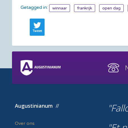
Getagged in:
winnaar
frankrijk
open dag
Tweet
Fall
Augustinianum
Over ons
Et n