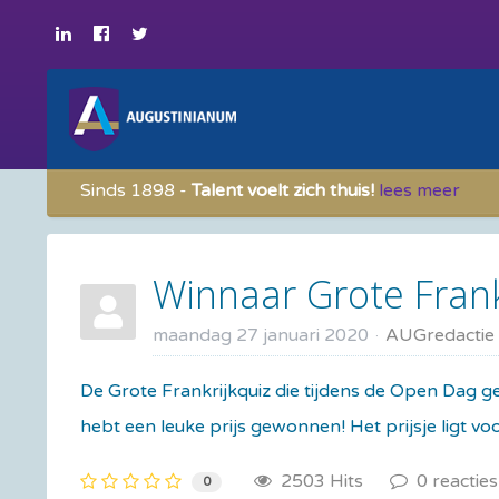
Sinds 1898 -
Talent voelt zich thuis!
lees meer
Winnaar Grote Frank
maandag 27 januari 2020
AUGredactie
​De Grote Frankrijkquiz die tijdens de Open Dag 
hebt een leuke prijs gewonnen! Het prijsje ligt vo
2503 Hits
0 reacties
0