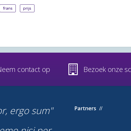
frans
prijs
Neem contact op
Bezoek onze s
or, ergo sum
Partners
emo nisi per