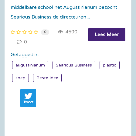
middelbare school het Augustinianum bezocht
Searious Business de directeuren ...
4590
0
Lees Meer
0
Getagged in:
augustinianum
Searious Business
plastic
soep
Beste Idee
Tweet