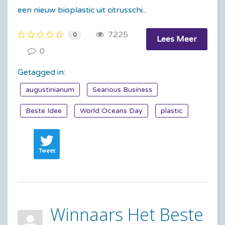
een nieuw bioplastic uit citrusschi...
7225
0
Lees Meer
0
Getagged in:
augustinianum
Searious Business
Beste Idee
World Oceans Day
plastic
Tweet
Winnaars Het Beste