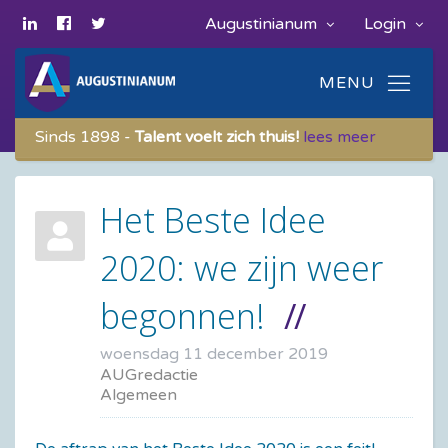
Augustinianum
Login
Sinds 1898 -
Talent voelt zich thuis!
lees meer
Het Beste Idee
2020: we zijn weer
begonnen!
woensdag 11 december 2019
AUGredactie
Algemeen