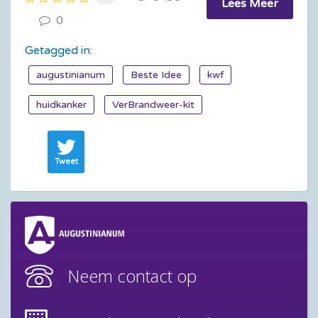
Lees Meer
0
Getagged in:
augustinianum
Beste Idee
kwf
huidkanker
VerBrandweer-kit
Tweet
Neem contact op