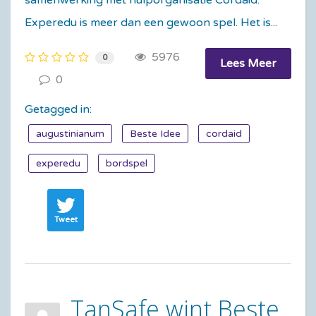
Experedu is meer dan een gewoon spel. Het is...
5976
0
Lees Meer
0
Getagged in:
augustinianum
Beste Idee
cordaid
experedu
bordspel
Tweet
TanSafe wint Beste