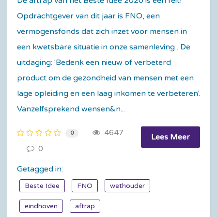
De aftrap van het Beste Idee 2020 is een feit!
Opdrachtgever van dit jaar is FNO, een
vermogensfonds dat zich inzet voor mensen in
een kwetsbare situatie in onze samenleving . De
uitdaging: 'Bedenk een nieuw of verbeterd
product om de gezondheid van mensen met een
lage opleiding en een laag inkomen te verbeteren'.
Vanzelfsprekend wensen&n...
4647
0
Lees Meer
0
Getagged in:
Beste Idee
FNO
wethouder
eindhoven
aftrap