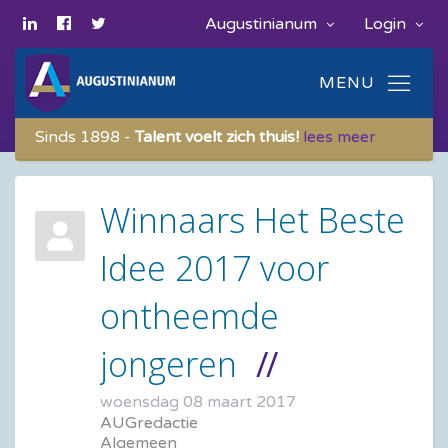
Augustinianum
Login
Sinds 1898 -
Talent voelt zich thuis!
lees meer
Winnaars Het Beste
Idee 2017 voor
ontheemde
jongeren
woensdag 08 maart 2017
AUGredactie
Algemeen