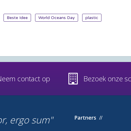
Beste Idee
World Oceans Day
plastic
Neem contact op
Bezoek onze s
or, ergo sum
Partners