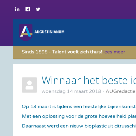
Sinds 1898 -
Talent voelt zich thuis!
lees meer
Winnaar het beste 
woensdag 14 maart 2018
AUGredactie
​Op 13 maart is tijdens een feestelijke bijeenko
Met een oplossing voor de grote hoeveelheid plas
Daarnaast werd een nieuw bioplastic uit citrusschi.