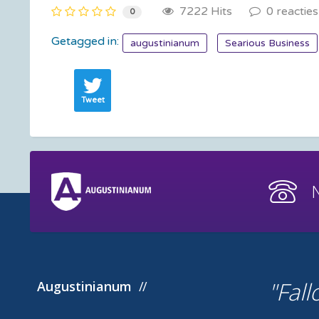
7222 Hits
0 reacties
0
Getagged in:
augustinianum
Searious Business
Tweet
Fall
Augustinianum