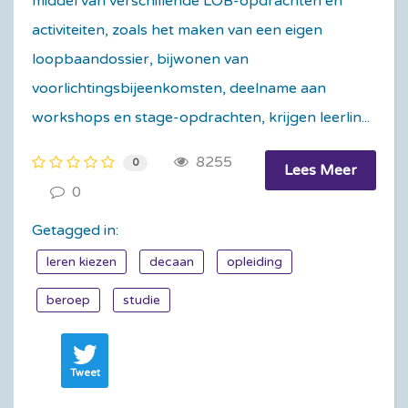
middel van verschillende LOB-opdrachten en
activiteiten, zoals het maken van een eigen
loopbaandossier, bijwonen van
voorlichtingsbijeenkomsten, deelname aan
workshops en stage-opdrachten, krijgen leerlin...
8255
0
Lees Meer
0
Getagged in:
leren kiezen
decaan
opleiding
beroep
studie
Tweet