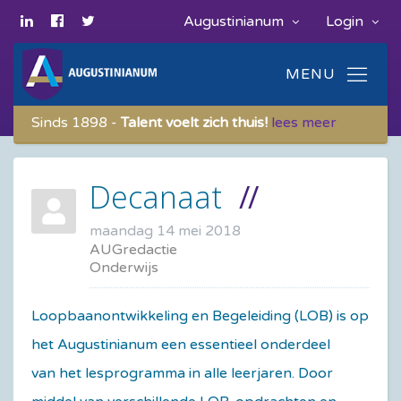
Augustinianum
Login
Sinds 1898 -
Talent voelt zich thuis!
lees meer
Decanaat
maandag 14 mei 2018
AUGredactie
Onderwijs
Loopbaanontwikkeling en Begeleiding (LOB) is op
het Augustinianum een essentieel onderdeel
van het lesprogramma in alle leerjaren. Door