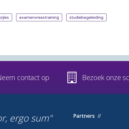
bijles
examenvreestraining
studiebegeleiding
Neem contact op
Bezoek onze s
or, ergo sum
Partners