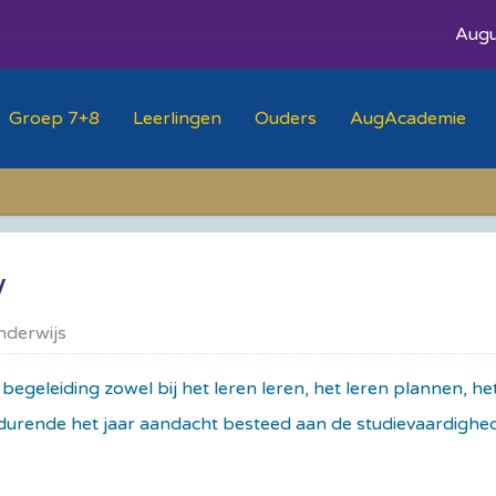
Augu
Groep 7+8
Leerlingen
Ouders
AugAcademie
nderwijs
egeleiding zowel bij het leren leren, het leren plannen, het
durende het jaar aandacht besteed aan de studievaardighede