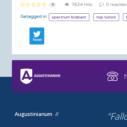
7634 Hits
0 reacties
0
Getagged in:
spectrum brabant
top tutors
Tweet
Fall
Augustinianum