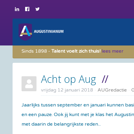
Sinds 1898 -
Talent voelt zich thuis!
lees meer
Acht op Aug
vrijdag 12 januari 2018
AUGredactie
Jaarlijks tussen september en januari kunnen bas
en een pauze. Ook jij kunt met je klas het August
met daarin de belangrijkste reden...