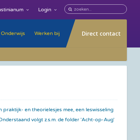
stinianum
Login
Direct contact
Onderwijs
Werken bij
raktijk- en theorielesjes mee, een leswisseling
 Onderstaand volgt z.s.m. de folder 'Acht-op-Aug'