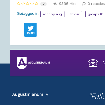
9395 Hits
0 reacties
0
Getagged in:
acht op aug
folder
groep7+8
Tweet
Fall
Augustinianum