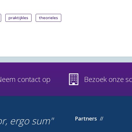
praktijkles
theorieles
Neem contact op
Bezoek onze s
or, ergo sum
Partners