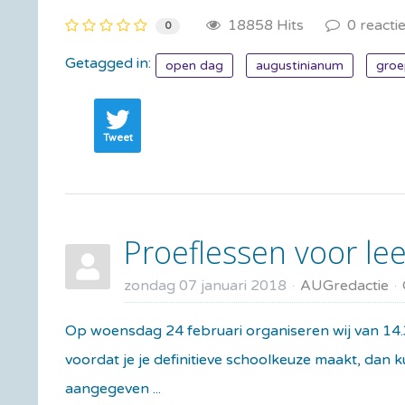
18858 Hits
0 reacti
0
Getagged in:
open dag
augustinianum
gro
Tweet
Proeflessen voor lee
zondag 07 januari 2018
AUGredactie
Op woensdag 24 februari organiseren wij van 14.3
voordat je je definitieve schoolkeuze maakt, dan 
aangegeven ...