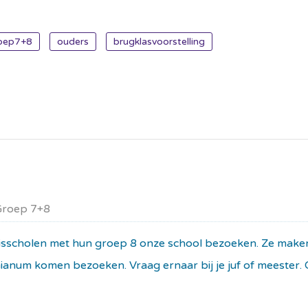
oep7+8
ouders
brugklasvoorstelling
Groep 7+8
isscholen met hun groep 8 onze school bezoeken. Ze maken p
inianum komen bezoeken. Vraag ernaar bij je juf of meester.