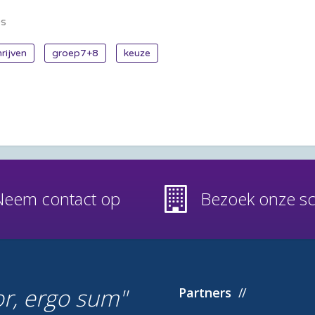
es
hrijven
groep7+8
keuze
Neem contact op
Bezoek onze s
or, ergo sum
Partners