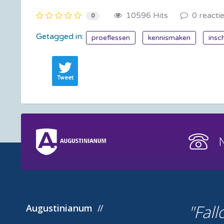
10596 Hits
0 reacti
0
Getagged in:
proeflessen
kennismaken
insc
Tweet
Fall
Augustinianum