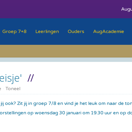
Augu
Groep 7+8
Leerlingen
Ouders
AugAcademie
isje'
e
Toneel
jij ook? Zit jij in groep 7/8 en vind je het leuk om naar de t
oorstellingen op woensdag 30 januari om 19.30 uur en op d