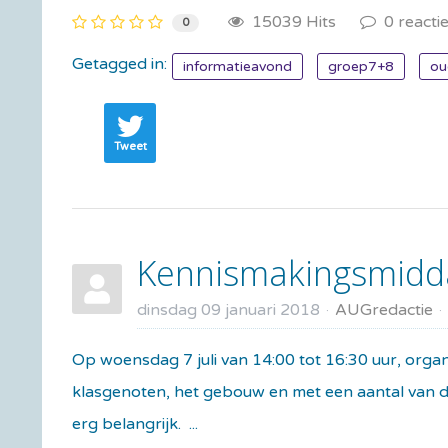
15039 Hits
0 reacti
0
Getagged in:
informatieavond
groep7+8
ou
Tweet
Kennismakingsmidda
dinsdag 09 januari 2018
AUGredactie
Op woensdag 7 juli van 14:00 tot 16:30 uur, orga
klasgenoten, het gebouw en met een aantal van de 
erg belangrijk. ...