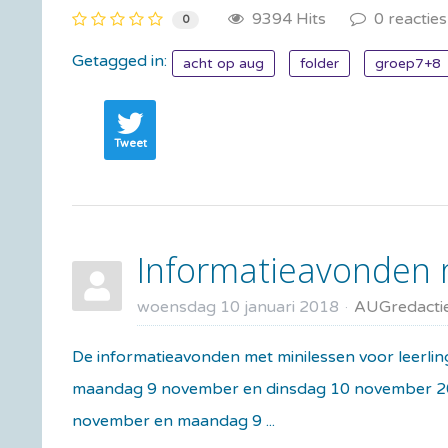
9394 Hits
0 reacties
0
Getagged in:
acht op aug
folder
groep7+8
Tweet
Informatieavonden 
woensdag 10 januari 2018
AUGredacti
De informatieavonden met minilessen voor leerli
maandag 9 november en dinsdag 10 november 2026
november en maandag 9 ...