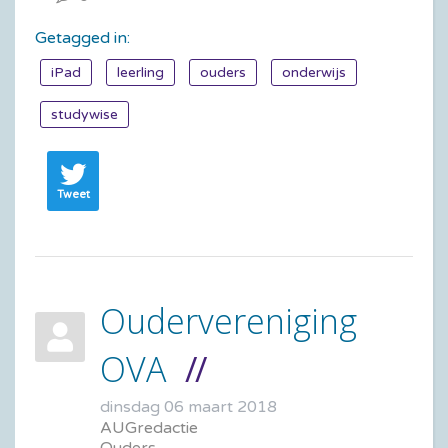
Getagged in:
iPad
leerling
ouders
onderwijs
studywise
Tweet
Oudervereniging
OVA
dinsdag 06 maart 2018
AUGredactie