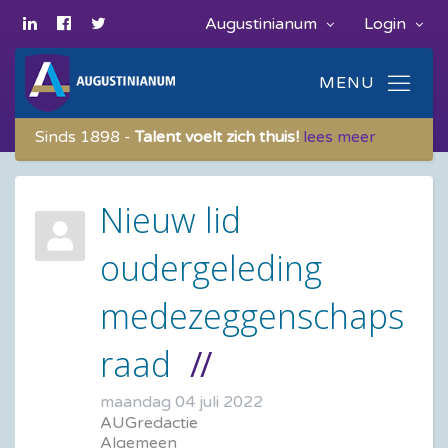
Augustinianum
Login
Sinds 1898 -
Talent voelt zich thuis!
lees meer
Nieuw lid
oudergeleding
medezeggenschaps
raad
maandag 04 juli 2022
AUGredactie
Algemeen