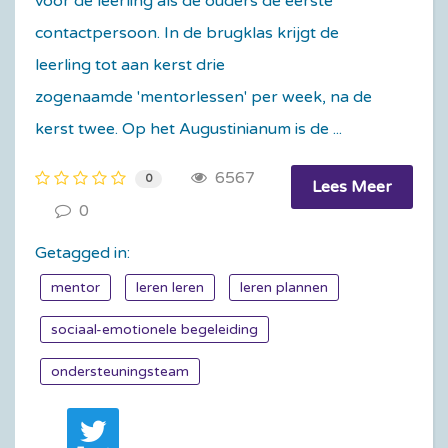
voor de leerling als de ouders de eerste
contactpersoon. In de brugklas krijgt de
leerling tot aan kerst drie
zogenaamde 'mentorlessen' per week, na de
kerst twee. Op het Augustinianum is de ...
6567
0
Lees Meer
0
Getagged in:
mentor
leren leren
leren plannen
sociaal-emotionele begeleiding
ondersteuningsteam