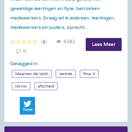
geweldige leerlingen en fijne, betrokken
medewerkers. Graag wil ik iedereen, leerlingen,
medewerkers en ouders, oprecht ...
5282
0
Lees Meer
0
Getagged in:
Maarten de Veth
vertrek
Pius X
rector
afscheid
Tweet