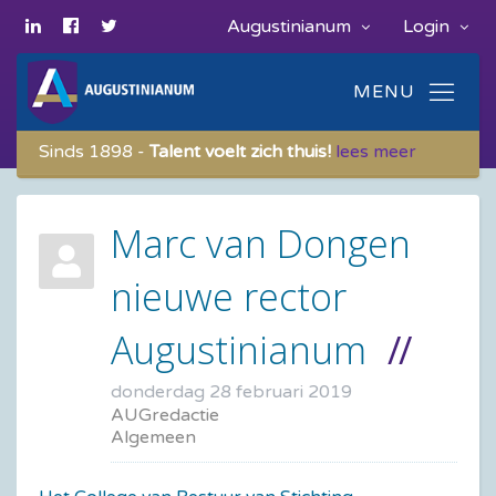
Augustinianum
Login
Sinds 1898 -
Talent voelt zich thuis!
lees meer
Marc van Dongen
nieuwe rector
Augustinianum
donderdag 28 februari 2019
AUGredactie
Algemeen