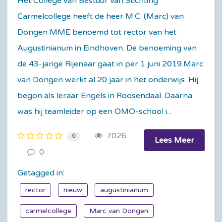
Het College van Bestuur van Stichting
Carmelcollege heeft de heer M.C. (Marc) van
Dongen MME benoemd tot rector van het
Augustinianum in Eindhoven. De benoeming van
de 43-jarige Rijenaar gaat in per 1 juni 2019.Marc
van Dongen werkt al 20 jaar in het onderwijs. Hij
begon als leraar Engels in Roosendaal. Daarna
was hij teamleider op een OMO-school i...
7026
0
Lees Meer
0
Getagged in:
rector
nieuw
augustinianum
carmelcollege
Marc van Dongen