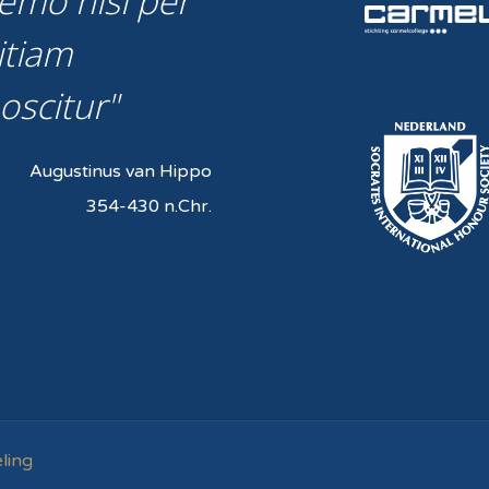
emo nisi per
itiam
oscitur
Augustinus van Hippo
354-430 n.Chr.
ling