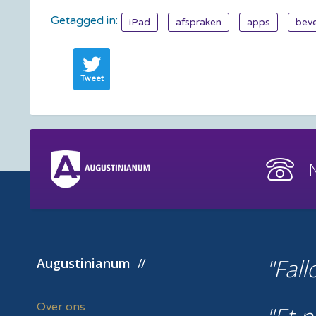
Getagged in:
iPad
afspraken
apps
beve
Tweet
Fall
Augustinianum
Over ons