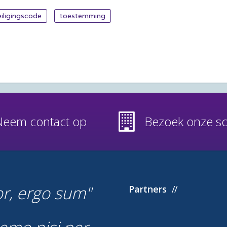
iligingscode
toestemming
Neem contact op
Bezoek onze s
or, ergo sum
Partners