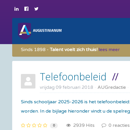
Sinds 1898 -
Talent voelt zich thuis!
lees meer
Telefoonbeleid
vrijdag 09 februari 2018
AUGredactie
Sinds schooljaar 2025-2026 is het telefoonbeleid:
worden. In de bijlage hieronder vindt u de spelr
2939 Hits
0 reacties
0