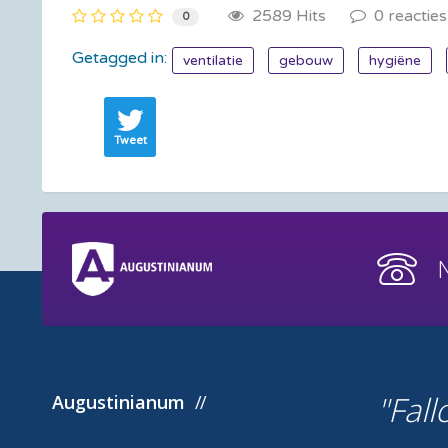
2589 Hits
0 reacties
0
Getagged in:
ventilatie
gebouw
hygiëne
Tweet
Fall
Augustinianum