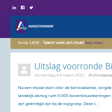
Sinds 1898 -
Talent voelt zich thuis!
lees meer
Uitslag voorronde B
donderdag 04 maart 2021
AUGredacti
Na een mooie start vóór de kerstvakantie, zorgd
landelijk alsnog ruim 5.000 bovenbouwleerlingen
zijn geëindigd zijn bij de topgroep. Deze t...