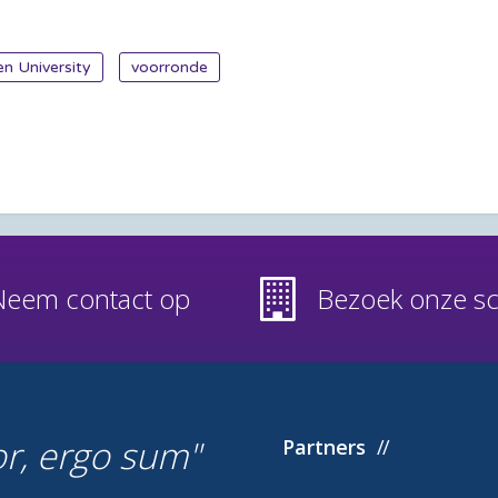
n University
voorronde
Neem contact op
Bezoek onze s
or, ergo sum
Partners