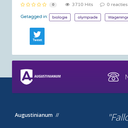
3710 Hits
0 reacties
0
Getagged in:
biologie
olympiade
Wageninge
Tweet
Fall
Augustinianum