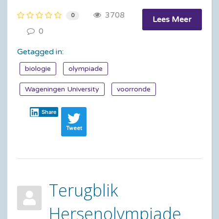
3708
0
Lees Meer
0
Getagged in:
biologie
olympiade
Wageningen University
voorronde
Share
Tweet
Terugblik
Hersenolympiade