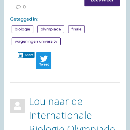
0
Getagged in:
biologie
olympiade
finale
wageningen university
Share
Tweet
Lou naar de
Internationale
Biologie Olympiade