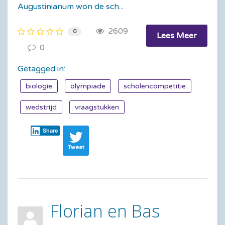
Augustinianum won de sch...
2609
0
Lees Meer
0
Getagged in:
biologie
olympiade
scholencompetitie
wedstrijd
vraagstukken
Share
Tweet
Florian en Bas