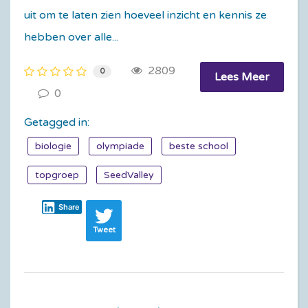
uit om te laten zien hoeveel inzicht en kennis ze
hebben over alle...
2809
0
Lees Meer
0
Getagged in:
biologie
olympiade
beste school
topgroep
SeedValley
Share
Tweet