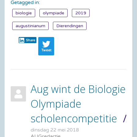
Getagged in:
biologie
olympiade
2019
augustinianum
Dierendingen
Share
Tweet
Aug wint de Biologie
Olympiade
scholencompetitie
dinsdag 22 mei 2018
AUGredactie