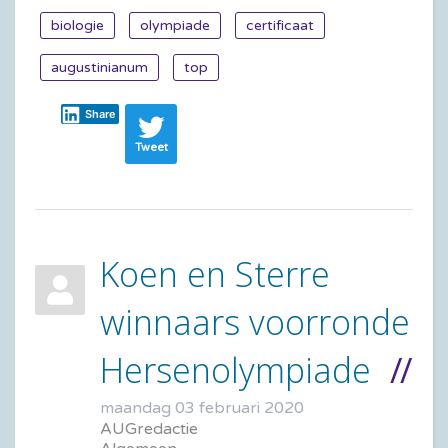
biologie
olympiade
certificaat
augustinianum
top
Share
Tweet
Koen en Sterre
winnaars voorronde
Hersenolympiade
maandag 03 februari 2020
AUGredactie