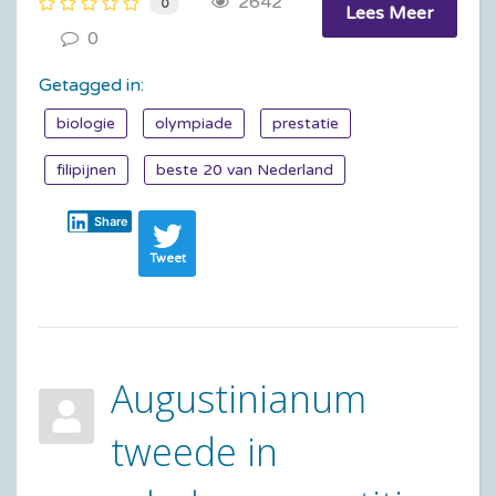
2642
0
Lees Meer
0
Getagged in:
biologie
olympiade
prestatie
filipijnen
beste 20 van Nederland
Share
Tweet
Augustinianum
tweede in