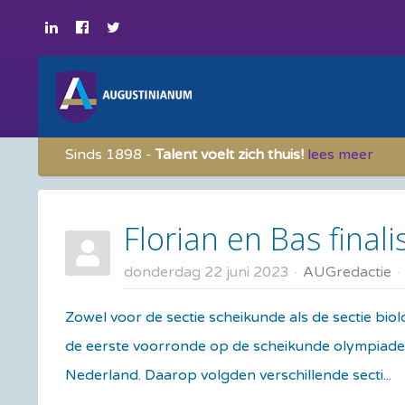
Sinds 1898 -
Talent voelt zich thuis!
lees meer
Florian en Bas final
donderdag 22 juni 2023
AUGredactie
Zowel voor de sectie scheikunde als de sectie bi
de eerste voorronde op de scheikunde olympiade r
Nederland. Daarop volgden verschillende secti...