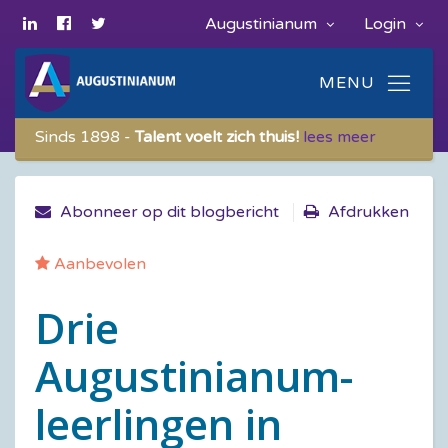
Augustinianum
Login
Sinds 1898 -
Talent voelt zich thuis!
lees meer
Abonneer op dit blogbericht
Afdrukken
Aanbevolen
Drie
Augustinianum-
leerlingen in