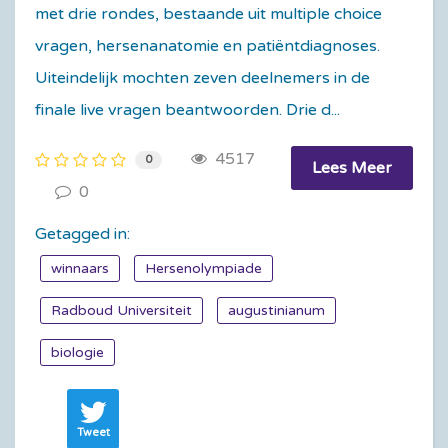
met drie rondes, bestaande uit multiple choice
vragen, hersenanatomie en patiëntdiagnoses.
Uiteindelijk mochten zeven deelnemers in de
finale live vragen beantwoorden. Drie d...
4517
0
Lees Meer
0
Getagged in:
winnaars
Hersenolympiade
Radboud Universiteit
augustinianum
biologie
Tweet