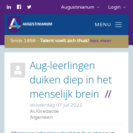
Augustinianum
Login
Sinds 1898 -
Talent voelt zich thuis!
lees meer
Aug-leerlingen
duiken diep in het
menselijk brein
donderdag 07 juli 2022
AUGredactie
Algemeen