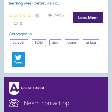
leerling weer beter, dan d...
7405
0
Lees Meer
0
Getagged in:
verzuim
SOM
ziek
beter
te laat
Tweet
Neem contact op