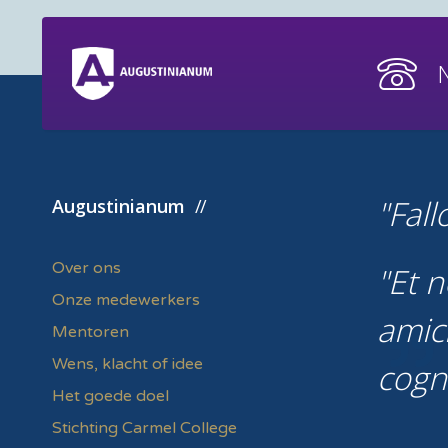
Fall
Augustinianum
Over ons
Et n
Onze medewerkers
amic
Mentoren
Wens, klacht of idee
cogn
Het goede doel
Stichting Carmel College