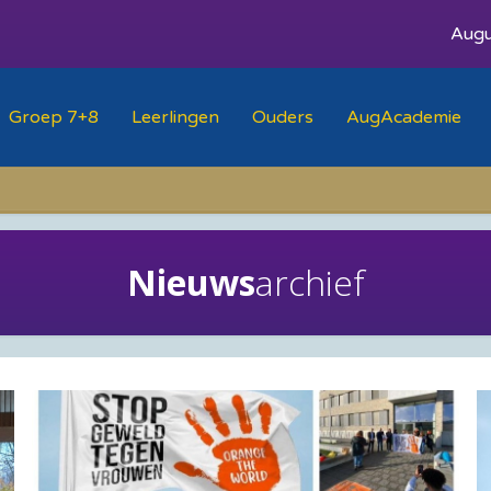
Augu
Groep 7+8
Leerlingen
Ouders
AugAcademie
Nieuws
archief