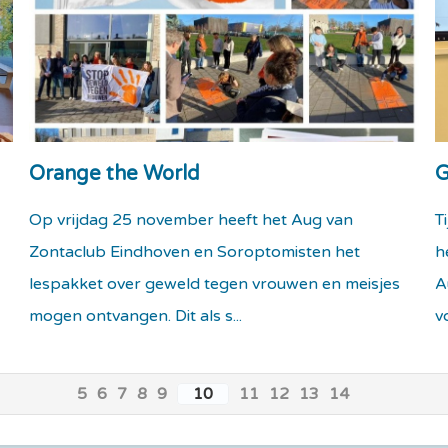
Orange the World
G
Op vrijdag 25 november heeft het Aug van
T
Zontaclub Eindhoven en Soroptomisten het
h
lespakket over geweld tegen vrouwen en meisjes
A
mogen ontvangen. Dit als s...
v
5
6
7
8
9
10
11
12
13
14