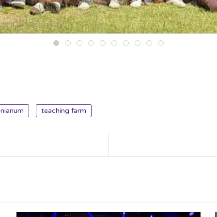
inianum
teaching farm