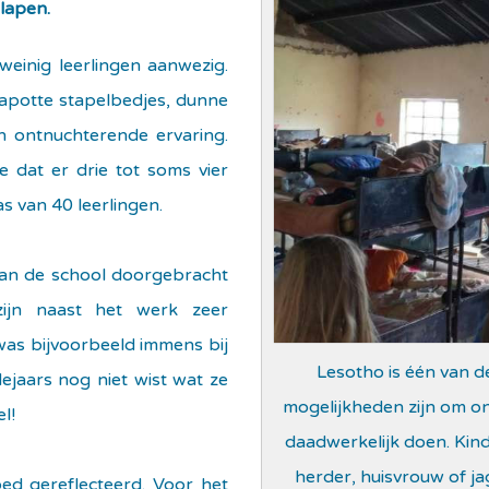
lapen.
einig leerlingen aanwezig.
kapotte stapelbedjes, dunne
n ontnuchterende ervaring.
 dat er drie tot soms vier
s van 40 leerlingen.
van de school doorgebracht
zijn naast het werk zeer
as bijvoorbeeld immens bij
Lesotho is één van d
dejaars nog niet wist wat ze
mogelijkheden zijn om ond
l!
daadwerkelijk doen. Kin
herder, huisvrouw of j
ed gereflecteerd. Voor het