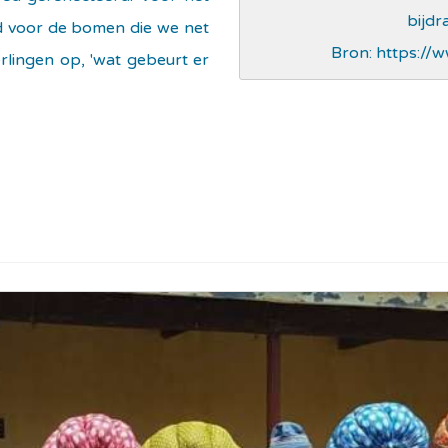
bijdr
ed voor de bomen die we net
Bron: https://w
rlingen op, 'wat gebeurt er