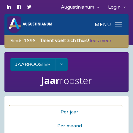
Augustinianum
Login
Sinds 1898 -
Talent voelt zich thuis!
lees meer
JAARROOSTER
Jaar
rooster
Per jaar
Per maand