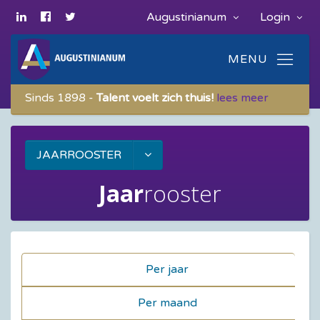
Augustinianum
Login
Sinds 1898 -
Talent voelt zich thuis!
lees meer
JAARROOSTER
Jaar
rooster
Per jaar
Per maand