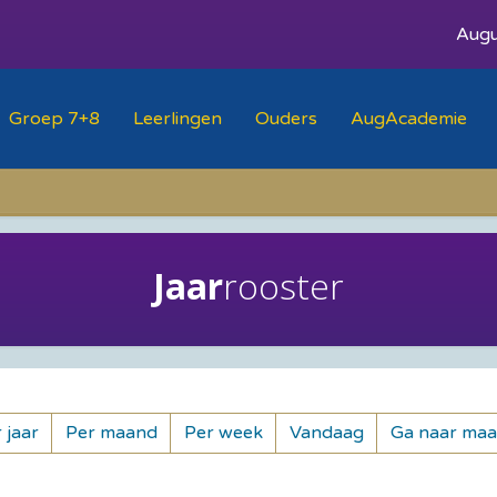
Augu
Groep 7+8
Leerlingen
Ouders
AugAcademie
Jaar
rooster
 jaar
Per maand
Per week
Vandaag
Ga naar ma