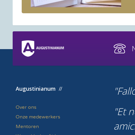
Fall
Augustinianum
Over ons
Et n
Onze medewerkers
amic
Mentoren