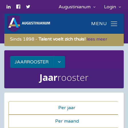
Augustinianum
Login
Sinds 1898 -
Talent voelt zich thuis!
lees meer
JAARROOSTER
Jaar
rooster
Per jaar
Per maand