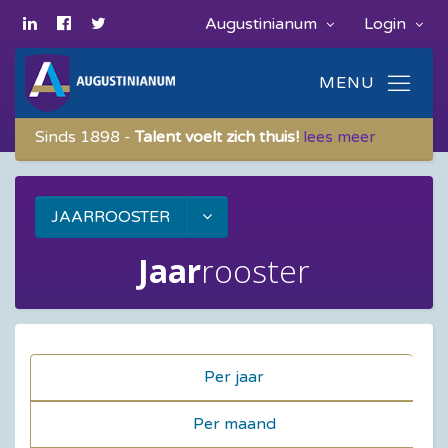
Augustinianum
Login
Sinds 1898 -
Talent voelt zich thuis!
lees meer
JAARROOSTER
Jaar
rooster
Per jaar
Per maand