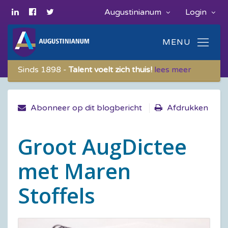
Augustinianum
Login
Sinds 1898 -
Talent voelt zich thuis!
lees meer
Abonneer op dit blogbericht
Afdrukken
Groot AugDictee
met Maren
Stoffels