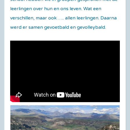
leerlingen over hun en ons leven. Wat een
verschillen, maar ook ….. allen leerlingen. Daarna
werd er samen gevoetbald en gevolleybald.