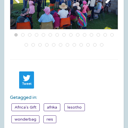
Tweet
Getagged in:
Africa's Gift
afrika
lesotho
wonderbag
reis