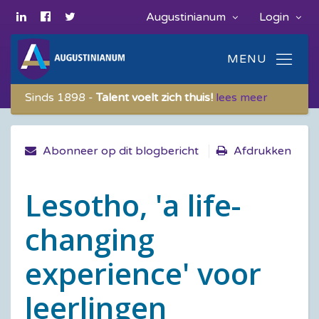
Augustinianum
Login
Sinds 1898 -
Talent voelt zich thuis!
lees meer
Abonneer op dit blogbericht
Afdrukken
Lesotho, 'a life-
changing
experience' voor
leerlingen