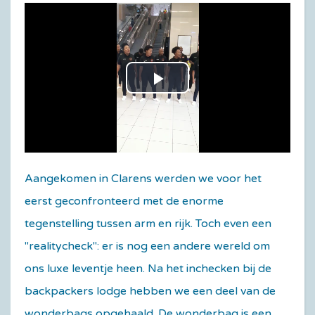
Play
Video
Aangekomen in Clarens werden we voor het
eerst geconfronteerd met de enorme
tegenstelling tussen arm en rijk. Toch even een
"realitycheck": er is nog een andere wereld om
ons luxe leventje heen. Na het inchecken bij de
backpackers lodge hebben we een deel van de
wonderbags opgehaald. De wonderbag is een